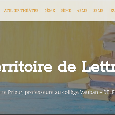
ATELIER THÉÂTRE
6ÈME
5ÈME
4ÈME
3ÈME
JE
rritoire de Lett
iette Prieur, professeure au collège Vauban – BEL