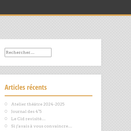
Rechercher :
Articles récents
Atelier théâtre 2024-2025
Journal des 4°5
Le Cid revisité…
Si j’avais à vous convaincre…