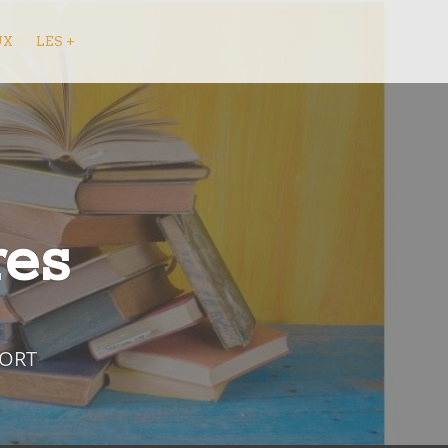
UX
LES +
res
FORT