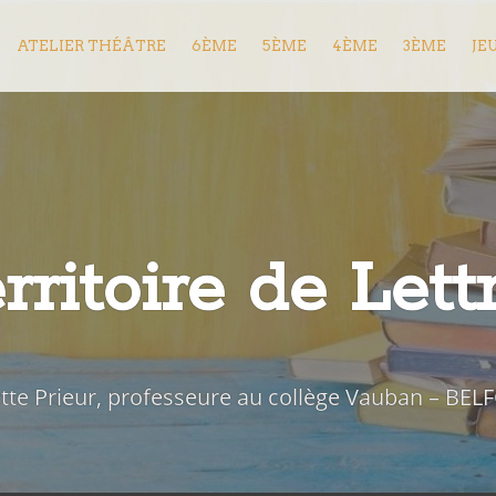
ATELIER THÉÂTRE
6ÈME
5ÈME
4ÈME
3ÈME
JE
rritoire de Lett
iette Prieur, professeure au collège Vauban – BEL