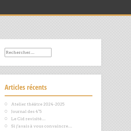
Rechercher :
Articles récents
Atelier théâtre 2024-2025
Journal des 4°5
Le Cid revisité…
Si j’avais à vous convaincre…