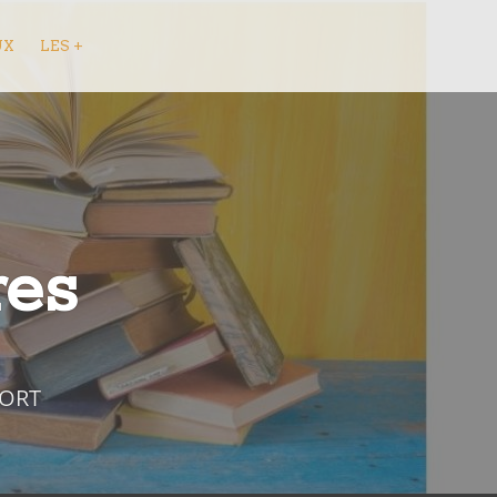
UX
LES +
res
FORT