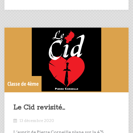
Classe de 4ème
Le Cid revisité…
13 décembre 2020
L’esprit de Pierre Corneille plane sur la 4°5…