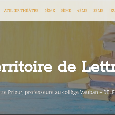
ATELIER THÉÂTRE
6ÈME
5ÈME
4ÈME
3ÈME
JE
rritoire de Lett
iette Prieur, professeure au collège Vauban – BEL