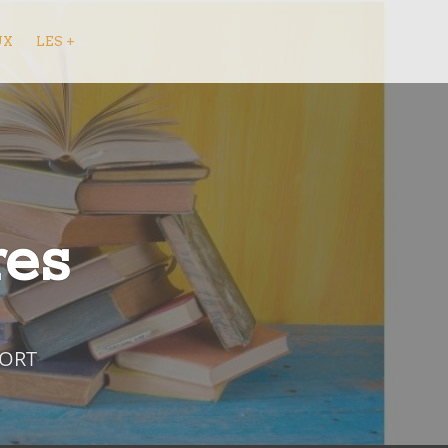
UX
LES +
res
FORT