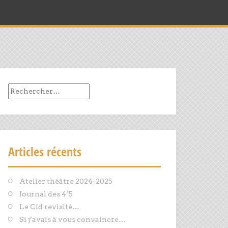
Rechercher :
Articles récents
Atelier théâtre 2024-2025
Journal des 4°5
Le Cid revisité…
Si j’avais à vous convaincre…