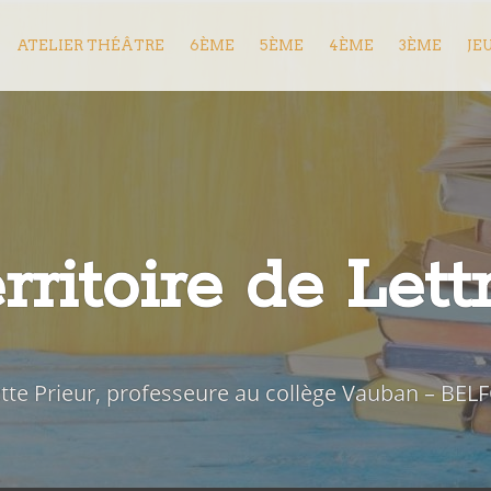
ATELIER THÉÂTRE
6ÈME
5ÈME
4ÈME
3ÈME
JE
rritoire de Lett
iette Prieur, professeure au collège Vauban – BEL