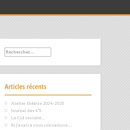
Rechercher :
Articles récents
Atelier théâtre 2024-2025
Journal des 4°5
Le Cid revisité…
Si j’avais à vous convaincre…