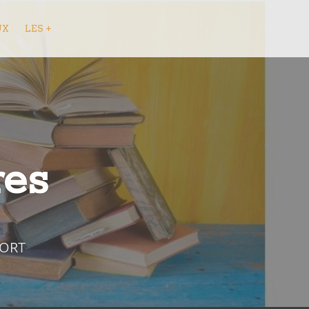
UX
LES +
res
FORT