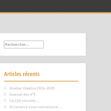
Rechercher :
Articles récents
Atelier théâtre 2024-2025
Journal des 4°5
Le Cid revisité…
Si j’avais à vous convaincre…