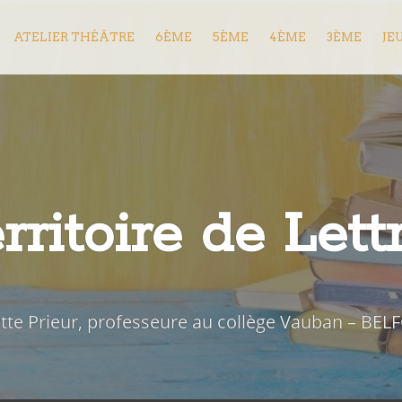
ATELIER THÉÂTRE
6ÈME
5ÈME
4ÈME
3ÈME
JE
rritoire de Lett
iette Prieur, professeure au collège Vauban – BEL