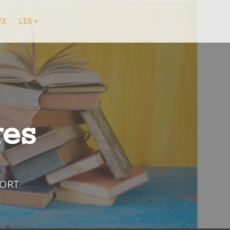
UX
LES +
res
FORT