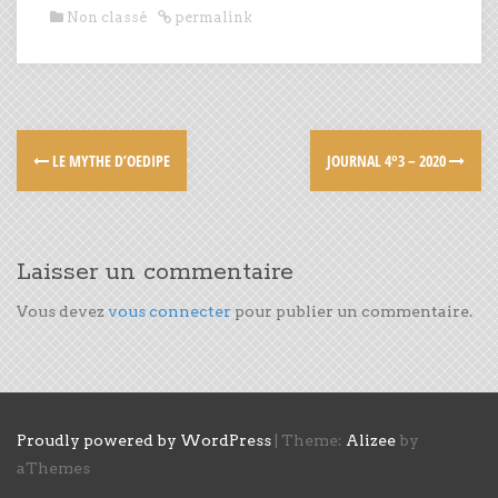
Non classé
permalink
LE MYTHE D’OEDIPE
JOURNAL 4°3 – 2020
Laisser un commentaire
Vous devez
vous connecter
pour publier un commentaire.
Proudly powered by WordPress
|
Theme:
Alizee
by
aThemes