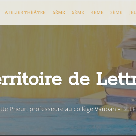
ATELIER THÉÂTRE
6ÈME
5ÈME
4ÈME
3ÈME
JE
rritoire de Lett
iette Prieur, professeure au collège Vauban – BEL