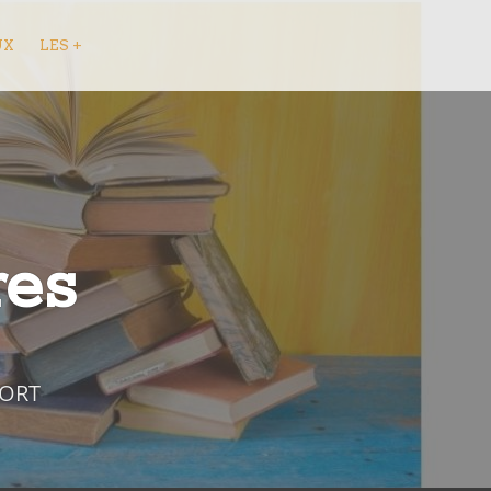
UX
LES +
res
FORT