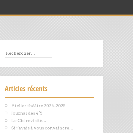
Rechercher :
Articles récents
Atelier théâtre 2024-2025
Journal des 4°5
Le Cid revisité…
Si j’avais à vous convaincre…