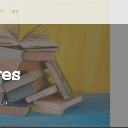
UX
LES +
res
FORT