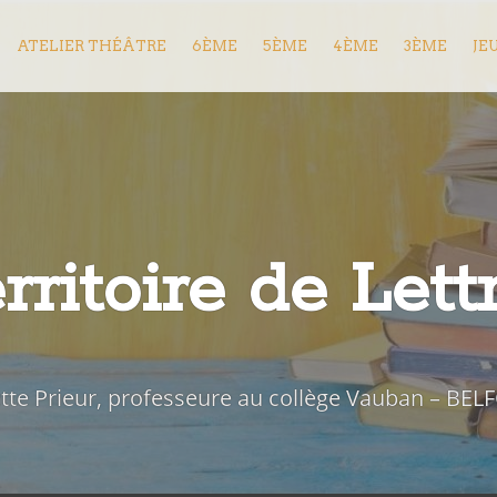
ATELIER THÉÂTRE
6ÈME
5ÈME
4ÈME
3ÈME
JE
rritoire de Lett
iette Prieur, professeure au collège Vauban – BEL