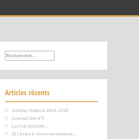
Rechercher :
Articles récents
Atelier théâtre 2024-2025
Journal des 4°5
Le Cid revisité…
Si j’avais à vous convaincre…