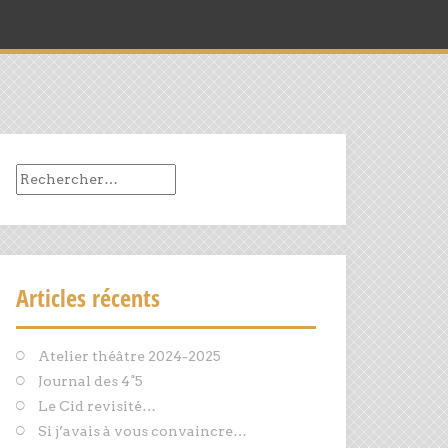
Rechercher :
Articles récents
Atelier théâtre 2024-2025
Journal des 4°5
Le Cid revisité…
Si j’avais à vous convaincre…