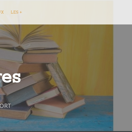
UX
LES +
res
FORT