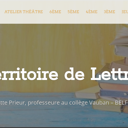
ATELIER THÉÂTRE
6ÈME
5ÈME
4ÈME
3ÈME
JE
rritoire de Lett
iette Prieur, professeure au collège Vauban – BEL