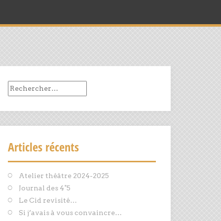
Rechercher :
Articles récents
Atelier théâtre 2024-2025
Journal des 4°5
Le Cid revisité…
Si j’avais à vous convaincre…