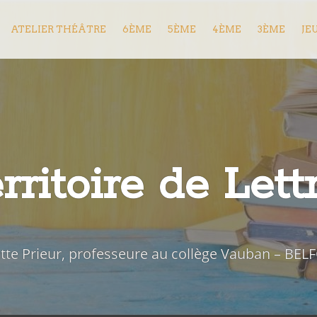
ATELIER THÉÂTRE
6ÈME
5ÈME
4ÈME
3ÈME
JE
rritoire de Lett
iette Prieur, professeure au collège Vauban – BEL