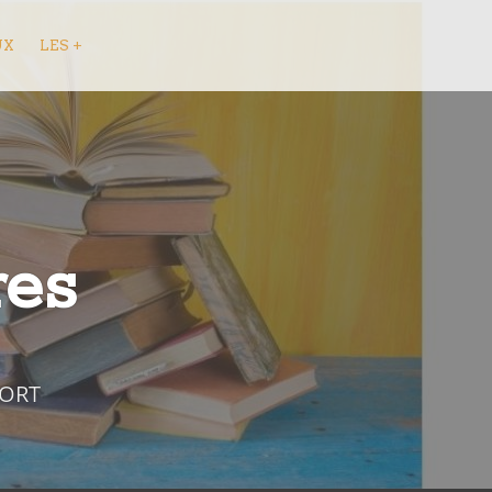
UX
LES +
res
FORT