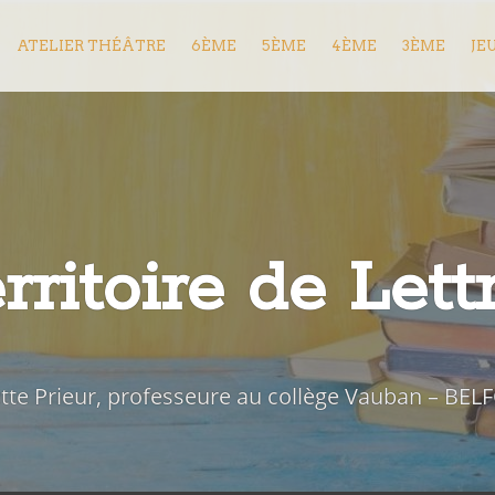
ATELIER THÉÂTRE
6ÈME
5ÈME
4ÈME
3ÈME
JE
rritoire de Lett
iette Prieur, professeure au collège Vauban – BEL