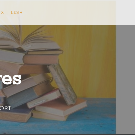
UX
LES +
res
FORT