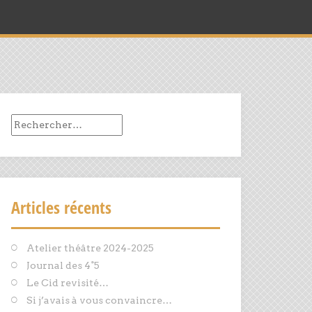
Rechercher :
Articles récents
Atelier théâtre 2024-2025
Journal des 4°5
Le Cid revisité…
Si j’avais à vous convaincre…