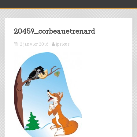
20459_corbeauetrenard
2 janvier 2016
jprieur