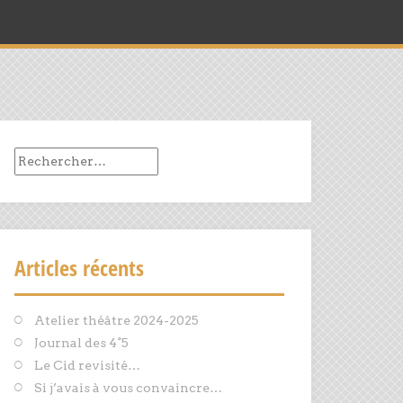
Rechercher :
Articles récents
Atelier théâtre 2024-2025
Journal des 4°5
Le Cid revisité…
Si j’avais à vous convaincre…