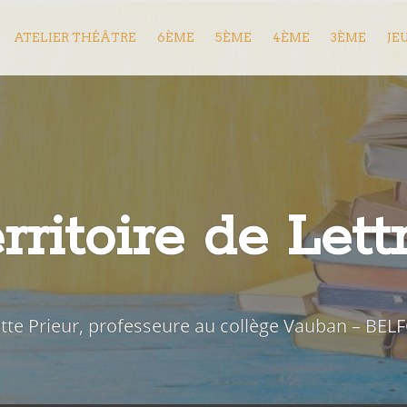
ATELIER THÉÂTRE
6ÈME
5ÈME
4ÈME
3ÈME
JE
rritoire de Lett
iette Prieur, professeure au collège Vauban – BEL