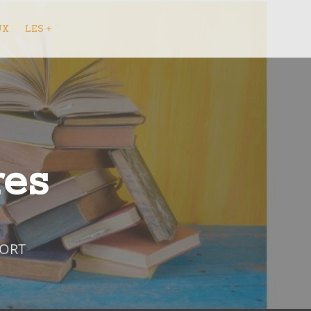
UX
LES +
res
FORT