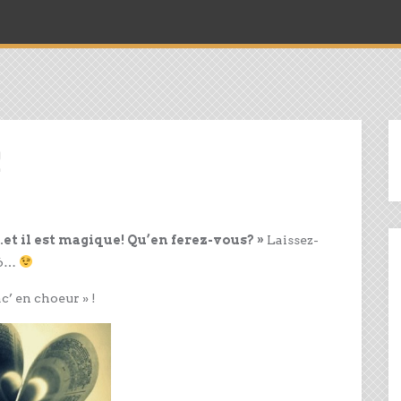
t il est magique! Qu’en ferez-vous? »
Laissez-
°6…
c’ en choeur » !