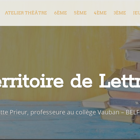
ATELIER THÉÂTRE
6ÈME
5ÈME
4ÈME
3ÈME
JE
rritoire de Lett
iette Prieur, professeure au collège Vauban – BEL