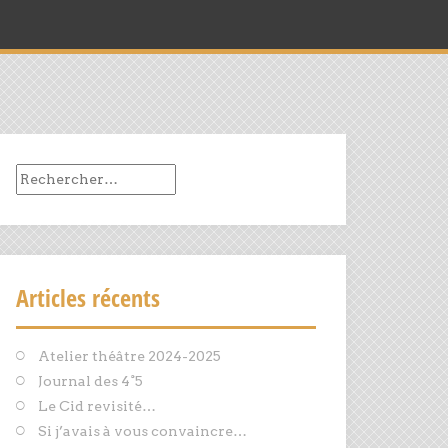
Rechercher :
Articles récents
Atelier théâtre 2024-2025
Journal des 4°5
Le Cid revisité…
Si j’avais à vous convaincre…