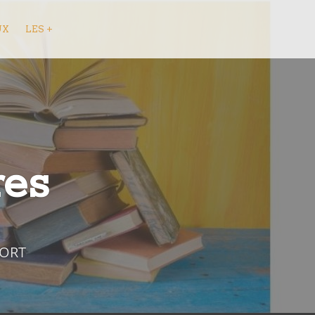
UX
LES +
res
FORT