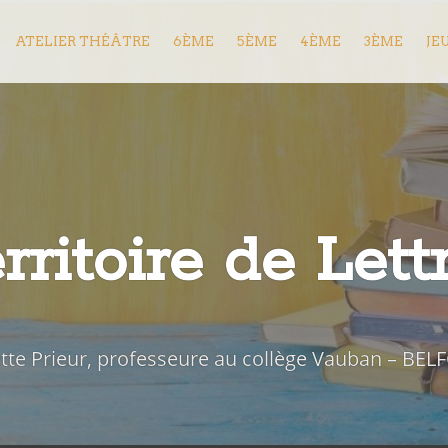
ATELIER THÉÂTRE
6ÈME
5ÈME
4ÈME
3ÈME
JE
rritoire de Lett
iette Prieur, professeure au collège Vauban – BEL