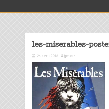
les-miserables-poste
24 avril 2016
jprieur