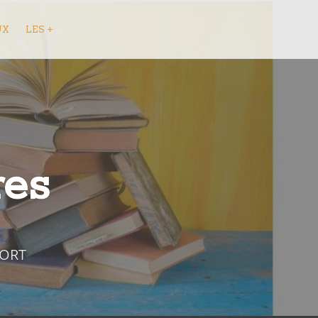
UX
LES +
res
FORT