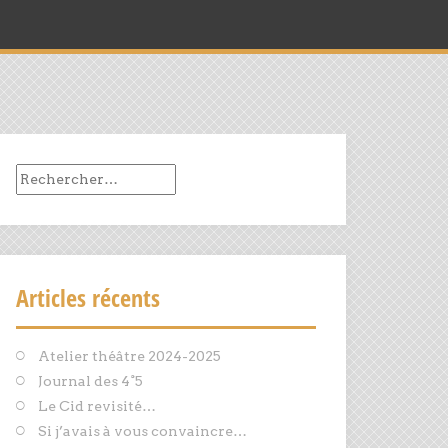
Rechercher :
Articles récents
Atelier théâtre 2024-2025
Journal des 4°5
Le Cid revisité…
Si j’avais à vous convaincre…